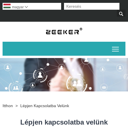
magyar


A fő
Itthon
>
Lépjen Kapcsolatba Velünk
Lépjen kapcsolatba velünk