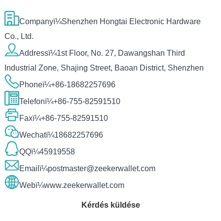
Companyï¼Shenzhen Hongtai Electronic Hardware
Co., Ltd.
Addressï¼1st Floor, No. 27, Dawangshan Third
Industrial Zone, Shajing Street, Baoan District, Shenzhen
Phoneï¼
+86-18682257696
Telefonï¼
+86-755-82591510
Faxï¼+86-755-82591510
Wechatï¼18682257696
QQï¼45919558
Emailï¼
postmaster@zeekerwallet.com
Webï¼
www.zeekerwallet.com
Kérdés küldése